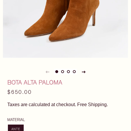
BOTA ALTA PALOMA
Precio
Precio
$650.00
habitual
de
Taxes are calculated at checkout. Free Shipping.
venta
MATERIAL
ANTE