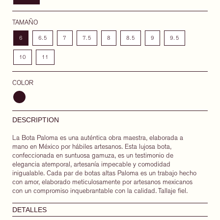
TAMAÑO
6
6.5
7
7.5
8
8.5
9
9.5
10
11
COLOR
DESCRIPTION
La Bota Paloma es una auténtica obra maestra, elaborada a
mano en México por hábiles artesanos. Esta lujosa bota,
confeccionada en suntuosa gamuza, es un testimonio de
elegancia atemporal, artesanía impecable y comodidad
inigualable.
Cada par de botas altas Paloma es un trabajo hecho
con amor, elaborado meticulosamente por artesanos mexicanos
con un compromiso inquebrantable con la calidad.
Tallaje fiel.
DETALLES