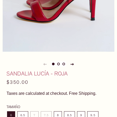
SANDALIA LUCÍA - ROJA
Precio
Precio
$350.00
habitual
de
Taxes are calculated at checkout. Free Shipping.
venta
TAMAÑO
6
6.5
7
7.5
8
8.5
9
9.5